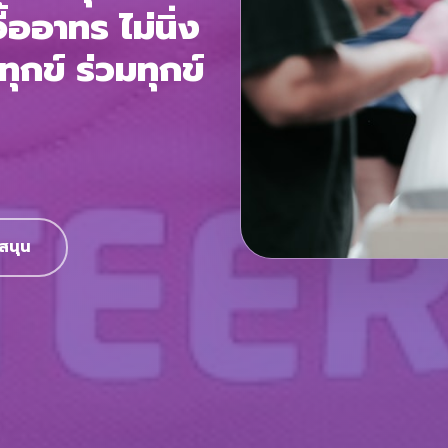
้ออาทร ไม่นิ่ง
นทุกข์ ร่วมทุกข์
สนุน