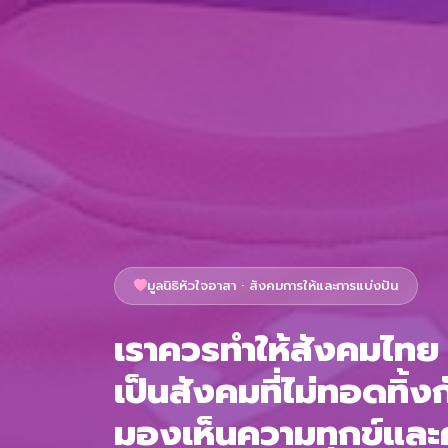
มูลนิธิหัวใจอาสา · สังคมการให้และการแบ่งปัน
เราควรทำให้สังคมไทย
เป็นสังคมที่ไม่ทอดทิ้งก
มองเห็นความทุกข์แล